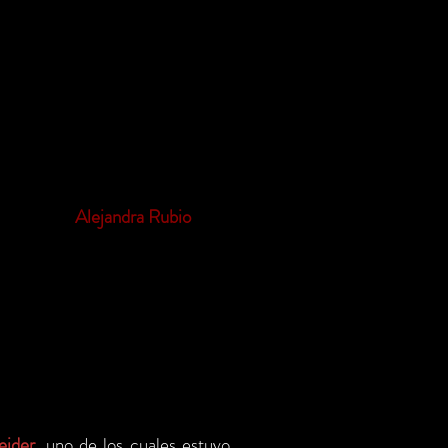
teres para adultos. Trabajos que
o espacio con su espectáculo
del ciclo “El libro en acción,
tura de literatura dramática
 Inboccalupo abarcando teatro,
rtística de
Alejandra Rubio
.
eider
, uno de los cuales estuvo