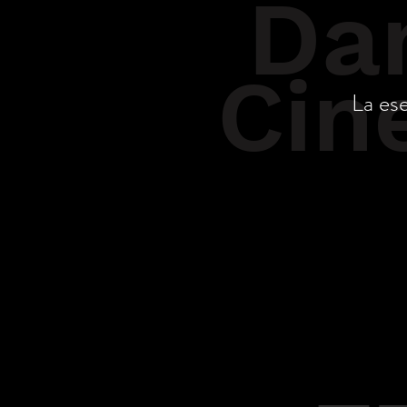
Da
Cin
La es