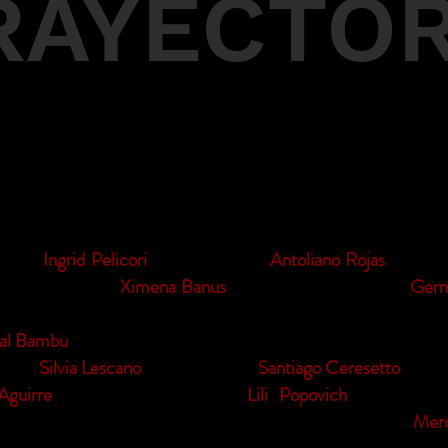
RAYECTOR
ar a artistas reconocidos junto a artistas independientes, se pr
tima”,
Ingrid Pelicori
junto al músico
Antoliano Rojas
con “Bor
azón”, así como
Ximena Banus
con “Desvelada y Sola”,
Germ
“Mujeres que Cantan”, y Georgina Rey con “Abre su rosal”. Fu
ral Bambu
formado por artistas de Honduras, Guatemala y El 
larina
Silvia Lescano
, y actuacion de
Santiago Ceresetto
.
Aguirre
y couching actoral de
Lili Popovich
se present
tu ausencia” homenaje a Julio Cortazar. con los actores
Merc