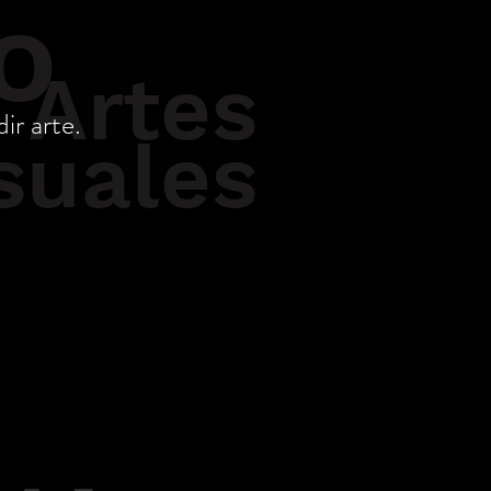
o
Artes
ir arte.
suales