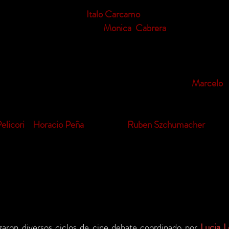
n del titiritero chileno
Italo Carcamo
, dos espectáculos de tí
os en diversos festivales.
Monica Cabrera
volvió a nuestr
ta teatral se vinculará con la literaria con la presentación 
a performance continua que promueve el contacto y la lec
 con la coordinación del director y docente teatral
Marcelo
.
de performance que se realizaron por todos los espacios de
rigidas e interpretadas por destacados artistas. Coordinación a
Pelicori
y
Horacio Peña
. Direccion
Ruben Szchumacher
.
izaron diversos ciclos de cine debate coordinado por
Lucia L