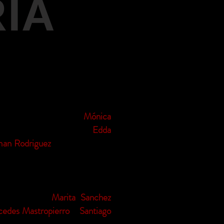
IA
esentó el unipersonal de
Mónica
ges y el infinito tango”,
Edda
an Rodriguez
con “Rodando”,
nción especial de “Historias y
Salvador. Leyendas y Danzas de
o la obra de
Marita Sanchez
edes Mastropierro
y
Santiago