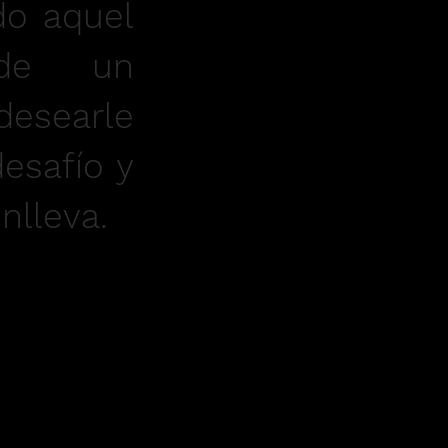
do aquel
nde un
desearle
desafío y
onlleva.