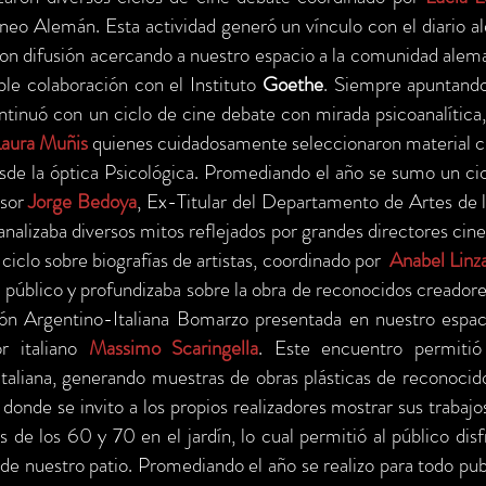
neo Alemán. Esta actividad generó un vínculo con el diario 
on difusión acercando a nuestro espacio a la comunidad alema
ble colaboración con el Instituto
Goethe
. Siempre apuntando 
ntinuó con un ciclo de cine debate con mirada psicoanalítica
Laura Muñis
quienes cuidadosamente seleccionaron material 
esde la óptica Psicológica. Promediando el año se sumo un ci
esor
Jorge Bedoya
, Ex-Titular del Departamento de Artes de 
analizaba diversos mitos reflejados por grandes directores cine
 ciclo sobre biografías de artistas, coordinado por
Anabel Linz
 público y profundizaba sobre la obra de reconocidos creadores.
ón Argentino-Italiana Bomarzo presentada en nuestro espacio
r italiano
Massimo Scaringella
. Este encuentro permitió
Italiana, generando muestras de obras plásticas de reconocidos 
 donde se invito a los propios realizadores mostrar sus trabajo
 de los 60 y 70 en el jardín, lo cual permitió al público dis
de nuestro patio. Promediando el año se realizo para todo pu