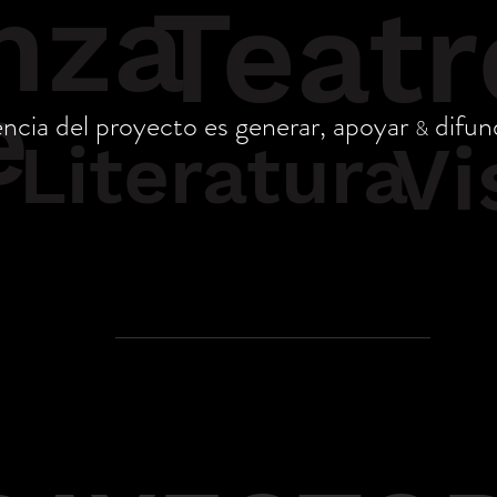
nza
Teatr
e
encia del proyecto es generar, apoyar
difund
&
Vi
Literatura