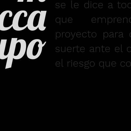
cca
se le dice a to
que empre
upo
proyecto para 
suerte ante el 
el riesgo que c