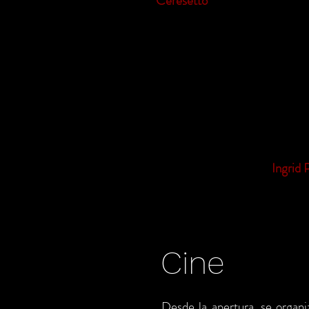
Ceresetto
.
Se presentaron con coordinació
fueron reconocidos y premiad
Arrabalera.
A partir de agosto la propues
Dramaturgas argentinas”. Un
femenina. Este proyecto cuenta
Chapotendo en la Pile, serie 
música, danza y multimedia, di
Banquete Erotico, con
Ingrid 
Cine
Desde la apertura, se organ