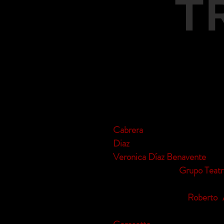
T
Teatr
o
Siguiendo la filosofía de acerc
Cabrera
“El sistema de la víc
Diaz
con “Mireinaamorcitocor
Veronica Díaz Benavente
con 
mas historias” del
Grupo Teat
la India, interpretado por la bai
Con dirección de
Roberto 
“Instrucciones para recordar 