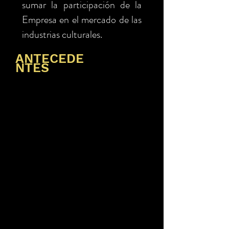
sumar la participación de la
Empresa en el mercado de las
industrias culturales.
ANTECEDE
NTES
Son muchos los
estudios que
demuestran los
beneficios del
teatro en la
educación, uno de
los cuales es
favorecer a la
empatía. Vale
decir, entender las
emociones de otra