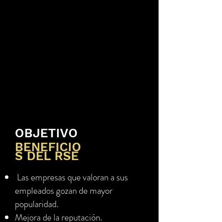
sobre temáticas
como el bullyng y
el estímulo a la
lectura con los
cuales venimos
presentando tanto
en Argentina
como en el
exterior.
OBJETIVO
BENEFICIO
S DEL RSE
Las empresas que valoran a sus
empleados gozan de mayor
popularidad.
Mejora de la reputación.