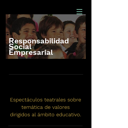
R
esponsabilidad
S
ocial
E
mpresarial
Espectáculos teatrales sobre
temática de valores
dirigidos al ámbito educativo.