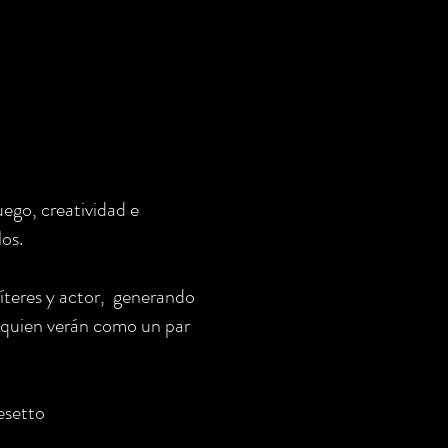
uego, creatividad e
los.
íteres y actor, generando
a quien verán como un par
esetto